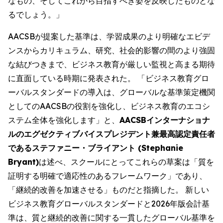
なもの、そしてこれから目指すべき姿を反映したものとな
るでしょう。」
AACSBが提案した基準は、学習成果のより明確なエビデ
ンスからカリキュラム、研究、社会的影響の間のより強固
な結びつきまで、ビジネス教育が厳しい監視と高まる期待
に直面している時期に発表された。 「ビジネス教育グロ
ーバルスタンダードの導入は、グローバルな基準策定機関
としてのAACSBの役割を強化し、ビジネス教育のエコシ
ステム全体を強化します」と、
AACSBインターナショナ
ルのエグゼクティブバイスプレジデント兼最高認定責任者
であるステファニー・ブライアント (Stephanie
Bryant)
は述べ、スクールにとってこれらの草案は「質を
証明する明確で適応性のあるフレームワーク」であり、
「継続的改善を加速させる」ものだと指摘した。 新しい
ビジネス教育グローバルスタンダードと2026年版会計基
準は、質と継続的改善に関する一貫したグローバル基準を