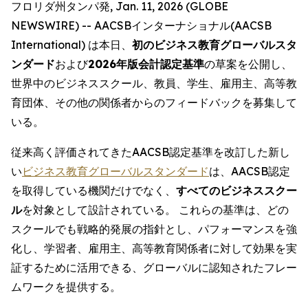
フロリダ州タンパ発, Jan. 11, 2026 (GLOBE
NEWSWIRE) -- AACSBインターナショナル(AACSB
International) は本日、
初のビジネス教育グローバルスタ
ンダード
および
2026年版会計認定基準
の草案を公開し、
世界中のビジネススクール、教員、学生、雇用主、高等教
育団体、その他の関係者からのフィードバックを募集して
いる。
従来高く評価されてきたAACSB認定基準を改訂した新し
い
ビジネス教育グローバルスタンダード
は、AACSB認定
を取得している機関だけでなく、
すべてのビジネススクー
ル
を対象として設計されている。 これらの基準は、どの
スクールでも戦略的発展の指針とし、パフォーマンスを強
化し、学習者、雇用主、高等教育関係者に対して効果を実
証するために活用できる、グローバルに認知されたフレー
ムワークを提供する。