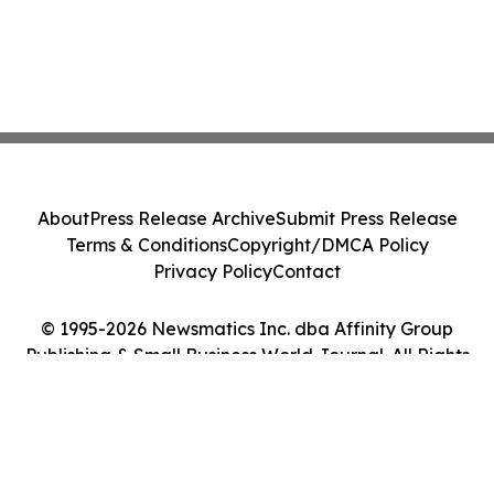
About
Press Release Archive
Submit Press Release
Terms & Conditions
Copyright/DMCA Policy
Privacy Policy
Contact
© 1995-2026 Newsmatics Inc. dba Affinity Group
Publishing & Small Business World Journal. All Rights
Reserved.
Cookie Settings / Your Privacy Choices